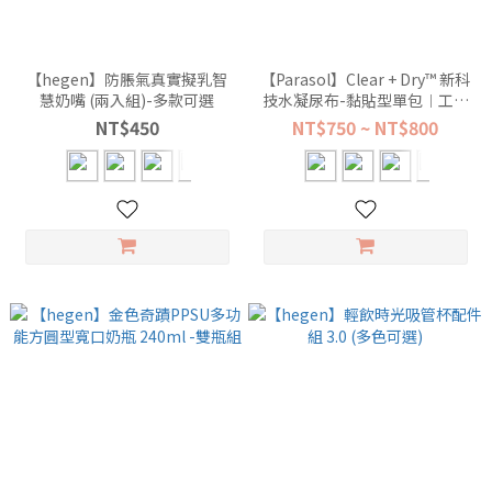
【hegen】防脹氣真實擬乳智
【Parasol】Clear + Dry™ 新科
慧奶嘴 (兩入組)-多款可選
技水凝尿布-黏貼型單包︱工藝
升級版 (多尺寸可選 )
NT$450
NT$750 ~ NT$800