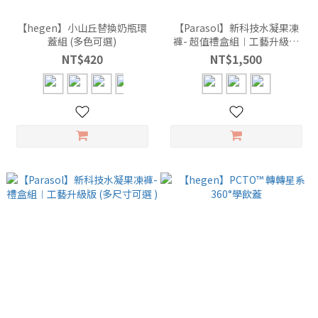
【hegen】小山丘替換奶瓶環
【Parasol】新科技水凝果凍
蓋組 (多色可選)
褲- 超值禮盒組︱工藝升級版
(多尺寸可選 )
NT$420
NT$1,500