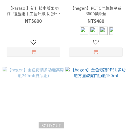
【Parasol】新科技水凝果凍
【hegen】PCTO™ 轉轉星系
褲- 禮盒組︱工藝升級版 (多尺
360°學飲蓋
寸可選 )
NT$800
NT$480
SOLD OUT