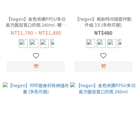
【hegen】金色奇蹟PPSU多功
【hegen】輕飲時光吸管杯配
能方圓型寬口奶瓶 240ml -雙瓶
件組 3.0 (多色可選)
組
NT$1,780 ~ NT$1,880
NT$480