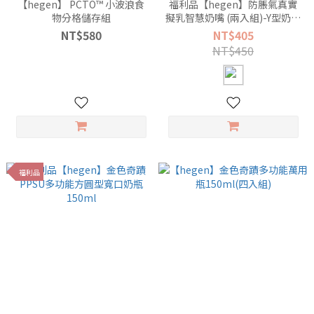
【hegen】 PCTO™ 小波浪食
福利品【hegen】防脹氣真實
物分格儲存組
擬乳智慧奶嘴 (兩入組)-Y型奶嘴
(6m+)
NT$580
NT$405
NT$450
福利品