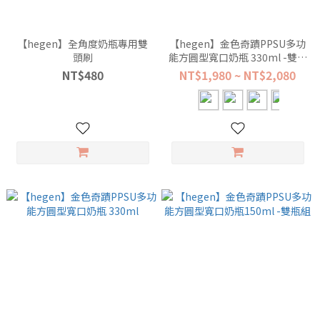
【hegen】全角度奶瓶專用雙
【hegen】金色奇蹟PPSU多功
頭刷
能方圓型寬口奶瓶 330ml -雙瓶
組
NT$480
NT$1,980 ~ NT$2,080