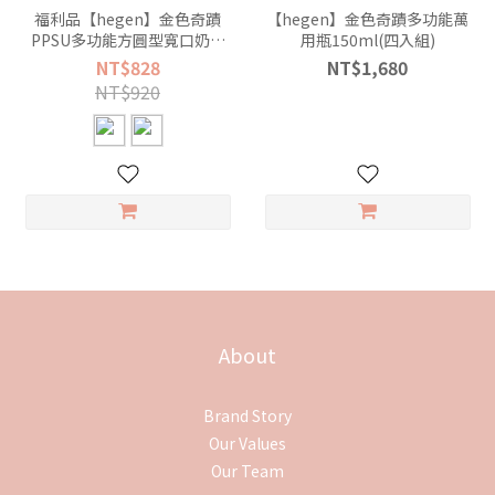
福利品【hegen】金色奇蹟
【hegen】金色奇蹟多功能萬
PPSU多功能方圓型寬口奶瓶
用瓶150ml(四入組)
150ml
NT$828
NT$1,680
NT$920
About
Brand Story
Our Values
Our Team