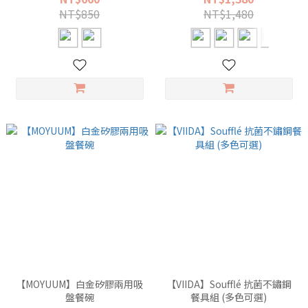
NT$850
NT$1,480
【MOYUUM】白金矽膠兩用吸
【VIIDA】Soufflé 抗菌不鏽鋼
盤餐碗
餐具組 (多色可選)