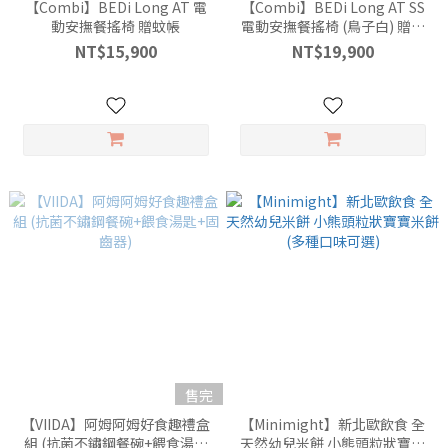
【Combi】BEDi Long AT 電
【Combi】BEDi Long AT SS
動安撫餐搖椅 贈蚊帳
電動安撫餐搖椅 (鳥子白) 贈蚊
帳
NT$15,900
NT$19,900
售完
【VIIDA】阿姆阿姆好食趣禮盒
【Minimight】新北歐飲食 全
組 (抗菌不鏽鋼餐碗+餵食湯匙
天然幼兒米餅 小熊頭粒狀寶寶