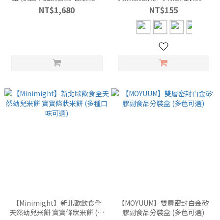
+固齒器)
米餅 (多種口味可選)
NT$1,680
NT$155
【Minimight】新北歐飲食全
【MOYUUM】雙層密封白金矽
天然幼兒米餅 寶寶條狀米餅 (多
膠副食品分裝盒 (多色可選)