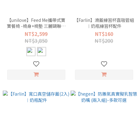
【unilove】Feed Me攜帶式寶
【Farlin】滑蓋練習杯直吸管組
寶餐椅 -椅身+椅墊 三麗鷗聯名
︱奶瓶練習杯配件
系列
NT$2,599
NT$160
NT$3,850
NT$200