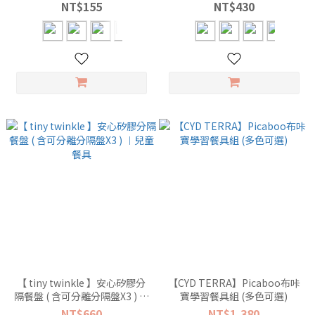
種口味可選)
NT$155
NT$430
【 tiny twinkle 】安心矽膠分
【CYD TERRA】Picaboo布咔
隔餐盤 ( 含可分離分隔盤X3 ) ︱
寶學習餐具組 (多色可選)
兒童餐具
NT$660
NT$1,380