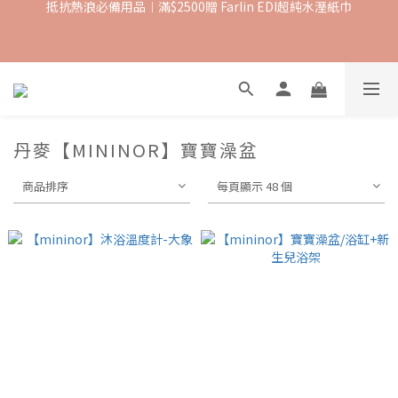
抵抗熱浪必備用品︱滿$2500贈 Farlin EDI超純水溼紙巾
【8月滿額禮】滿$1500 送 $100購物金 ; 滿$ 8000 送 $600購物金
【爸氣一夏 】推車汽座 滿 $5000 送$ 388  滿 $10,000 送 $888 購
物金
丹麥【MININOR】寶寶澡盆
抵抗熱浪必備用品︱滿$2500贈 Farlin EDI超純水溼紙巾
商品排序
每頁顯示 48 個