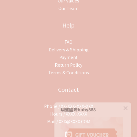
Our Values
Our Team
Help
FAQ
Delivery & Shipping
Payment
Return Policy
Terms & Conditions
Contact
Phone / XX-XXX-XXX-XXX
翔盛國際baby888
Hours / XXXX-XXXX
Mail / XXX@XXXX.COM