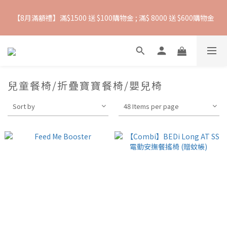
【8月滿額禮】滿$1500 送 $100購物金 ; 滿$ 8000 送 $600購物金
抵抗熱浪必備用品︱滿$2500贈 Farlin EDI超純水溼紙巾
【爸氣一夏 】推車汽座 滿 $5000 送$ 388  滿 $10,000 送 $888 購
物金
兒童餐椅/折疊寶寶餐椅/嬰兒椅
抵抗熱浪必備用品︱滿$2500贈 Farlin EDI超純水溼紙巾
Sort by
48 Items per page