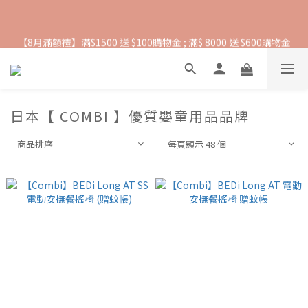
抵抗熱浪必備用品︱滿$2500贈 Farlin EDI超純水溼紙巾
【8月滿額禮】滿$1500 送 $100購物金 ; 滿$ 8000 送 $600購物金
【爸氣一夏 】推車汽座 滿 $5000 送$ 388  滿 $10,000 送 $888 購
物金
日本【 COMBI 】優質嬰童用品品牌
抵抗熱浪必備用品︱滿$2500贈 Farlin EDI超純水溼紙巾
商品排序
每頁顯示 48 個