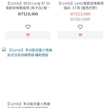
【Combi】BEDi Long AT SS
【Combi】Letto電動安撫餐椅
電動安撫餐搖椅 (鳥子白) 贈蚊
搖床 -ST款 (藍色巴黎)
帳
NT$19,900
NT$13,900
NT$17,000
【Combi】多功能兒童小馬桶