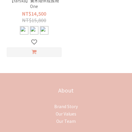
【farska】實木陪伴成長椅
One
NT$14,500
NT$15,800
About
Brand Story
Our Values
Our Team