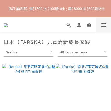
【8月滿額禮】滿$1500 送 $100購物金 ; 滿$ 8000 送 $600購物金
抵抗熱浪必備用品︱滿$2500贈 Farlin EDI超純水溼紙巾
【爸氣一夏 】推車汽座 滿 $5000 送$ 388  滿 $10,000 送 $888 購
物金
日本【FARSKA】兒童清新成長家寢
抵抗熱浪必備用品︱滿$2500贈 Farlin EDI超純水溼紙巾
Sort by
48 Items per page