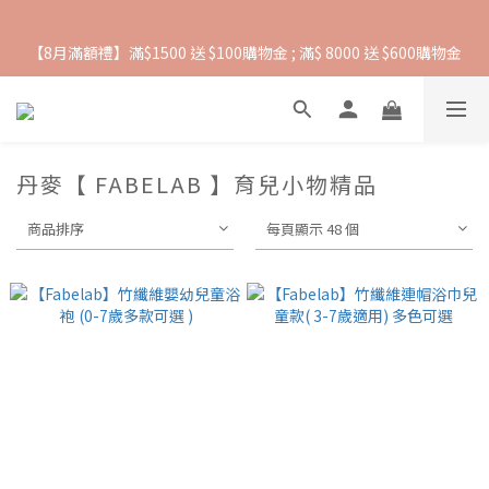
【8月滿額禮】滿$1500 送 $100購物金 ; 滿$ 8000 送 $600購物金
抵抗熱浪必備用品︱滿$2500贈 Farlin EDI超純水溼紙巾
【爸氣一夏 】推車汽座 滿 $5000 送$ 388  滿 $10,000 送 $888 購
物金
丹麥【 FABELAB 】育兒小物精品
抵抗熱浪必備用品︱滿$2500贈 Farlin EDI超純水溼紙巾
商品排序
每頁顯示 48 個