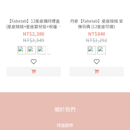
【Fabelab】12星座彌月禮盒
丹麥【Fabelab】星座娃娃 安
(星座娃娃+星座嬰兒毯+祝福小
撫玩偶 (12星座可選)
卡) 多款可選
NT$2,380
NT$840
NT$3,549
NT$1,292
關於我們
翔盛國際