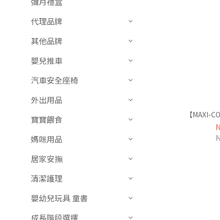
彌月禮盒
代理品牌
其他品牌
嬰兒推車
汽車安全座椅
外出用品
【MAXI-
寶寶餵食
媽咪用品
居家安撫
清潔護理
嬰幼兒玩具 童書
成長階段選擇