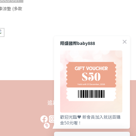
車涼墊 (多款
翔盛國際baby888
追蹤我們
歡迎光臨♥️ 新會員加入就送首購
金50元喔！