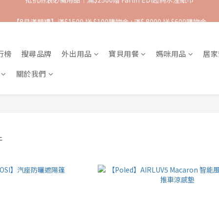
【8月滿額禮】滿$1500 送 $100購物金 ; 滿$ 8000 送 $600購物金
抵抗熱浪必備用品︱滿$2500贈 Farlin EDI超純水溼紙巾
【爸氣一夏 】推車汽座 滿 $5000 送$ 388  滿 $10,000 送 $888 購物金
行榜
搜尋品牌
外出用品
寶貝用餐
媽咪用品
居家
抵抗熱浪必備用品︱滿$2500贈 Farlin EDI超純水溼紙巾
關於我們
件