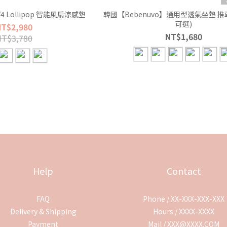
V4 Lollipop 智能風扇涼感墊
韓國【Bebenuvo】通用型透氣坐墊 推
可選)
NT$2,980
NT$1,680
NT$3,780
Help
Contact
FAQ
Phone / XX-XXX-XXX-XXX
Delivery & Shipping
Hours / XXXX-XXXX
Payment
Mail / XXX@XXXX.COM