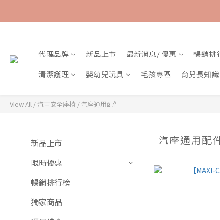
代理品牌
新品上市
最新消息/ 優惠
暢銷排
清潔護理
嬰幼兒玩具
毛孩專區
育兒長知識
View All
/
汽車安全座椅
/
汽座通用配件
汽座通用配
新品上市
限時優惠
暢銷排行榜
獨家商品