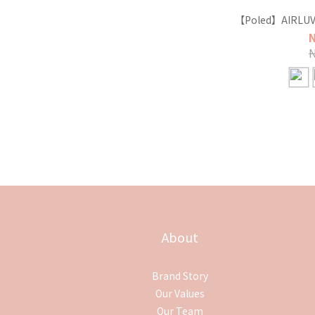
【Poled】AIRLU
About
Brand Story
Our Values
Our Team