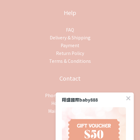
Help
FAQ
Delivery & Shipping
Payment
Return Policy
Terms & Conditions
Contact
Phone / XX-XXX-XXX-XXX
翔盛國際baby888
Hours / XXXX-XXXX
Mail / XXX@XXXX.COM