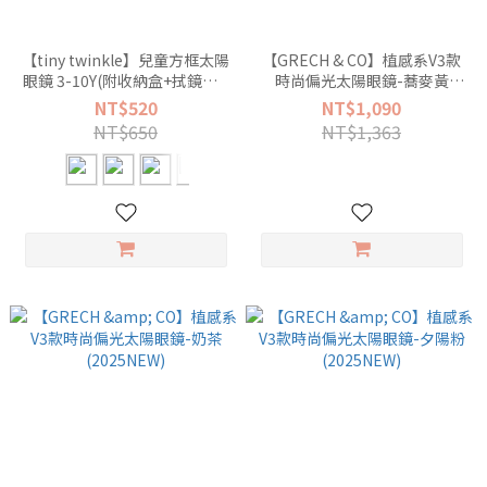
【tiny twinkle】兒童方框太陽
【GRECH & CO】植感系V3款
眼鏡 3-10Y(附收納盒+拭鏡布)-
時尚偏光太陽眼鏡-蕎麥黃
多色可選
(2025NEW)
NT$520
NT$1,090
NT$650
NT$1,363