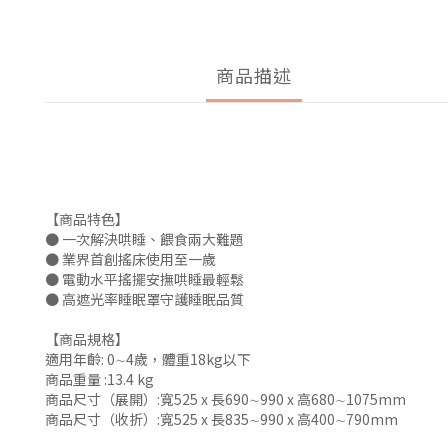
商品描述
【商品特色】
● 一次解決哄睡、餵食兩大難題
● 業界首創搖床使用至一歲
● 電動水平搖擺安撫哄睡最輕鬆
● 高遮光率睡眠罩守護睡眠品質
【商品規格】
適用年齡: 0∼4歲，體重18kg以下
商品重量 :13.4 kg
商品尺寸（展開）:寬525 x 長690∼990 x 高680∼1075mm
商品尺寸（收折）:寬525 x 長835∼990 x 高400∼790mm