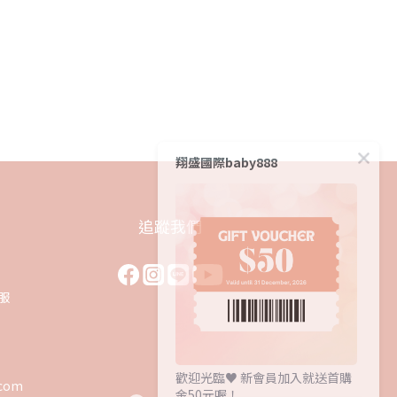
翔盛國際baby888
追蹤我們
客服
0
歡迎光臨♥️ 新會員加入就送首購
.com
金50元喔！