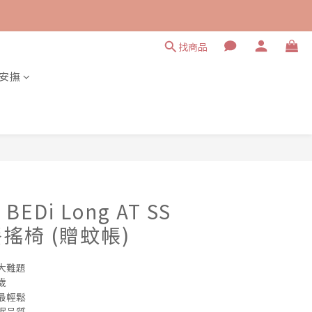
找商品
安撫
立即購買
EDi Long AT SS
搖椅 (贈蚊帳)
大難題
歲
最輕鬆
眠品質