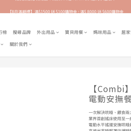
【8月滿額禮】滿$1500 送 $100購物金 ; 滿$ 8000 送 $600購物金
抵抗熱浪必備用品︱滿$2500贈 Farlin EDI超純水溼紙巾
【爸氣一夏 】推車汽座 滿 $5000 送$ 388  滿 $10,000 送 $888 購物金
行榜
搜尋品牌
外出用品
寶貝用餐
媽咪用品
居家
抵抗熱浪必備用品︱滿$2500贈 Farlin EDI超純水溼紙巾
關於我們
【Combi】B
電動安撫餐
一次解決哄睡、餵食兩
業界首創搖床使用至一
電動水平搖擺安撫哄睡
高遮光率睡眠罩守護睡