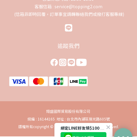
客服信箱 : service@topping2.com
(信箱非即時回覆，訂單事宜請轉聯絡我們或撥打客服專線)
追蹤我們
翔盛國際貿易股份有限公司
統編 : 16144165 地址 : 台北市內湖區瑞光路605號
版權所有copyright © 2019 baby888 Inc. All Rights Reserved.
綁定LINE好友領$100 購物金