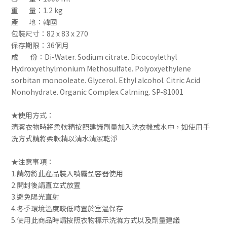
重 量：1.2 kg
產 地：韓國
包裝尺寸：82 x 83 x 270
保存期限：36個月
成 份：Di-Water. Sodium citrate. Dicocoylethyl
Hydroxyethylmonium Methosulfate. Polyoxyethylene
sorbitan monooleate. Glycerol. Ethyl alcohol. Citric Acid
Monohydrate. Organic Complex Calming. SP-81001
★使用方式：
清潔衣物時將柔軟精按照建議劑量加入洗衣機或水中，如使用手
洗方式請將柔軟精以清水清潔乾淨
★注意事項：
1.請勿將此產品裝入噴霧型容器使用
2.開封後請直立式放置
3.避免陽光直射
4.冬季環境溫度較低時置於室溫保存
5.使用此商品時請按照衣物標示洗滌方式以及劑量建議