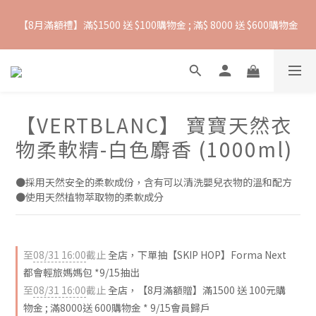
【8月滿額禮】滿$1500 送 $100購物金 ; 滿$ 8000 送 $600購物金
抵抗熱浪必備用品︱滿$2500贈 Farlin EDI超純水溼紙巾
【爸氣一夏 】推車汽座 滿 $5000 送$ 388  滿 $10,000 送 $888 購
物金
【VERTBLANC】 寶寶天然衣
抵抗熱浪必備用品︱滿$2500贈 Farlin EDI超純水溼紙巾
物柔軟精-白色麝香 (1000ml)
●採用天然安全的柔軟成份，含有可以清洗嬰兒衣物的溫和配方
●使用天然植物萃取物的柔軟成分
至
08/31 16:00
截止
全店，下單抽【SKIP HOP】Forma Next
都會輕旅媽媽包 *9/15抽出
至
08/31 16:00
截止
全店，【8月滿額贈】滿1500 送 100元購
物金 ; 滿8000送 600購物金 * 9/15會員歸戶