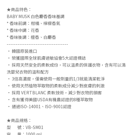
★商品特色：
BABY MUSK 白色麝香香味基調
* 香味前調：柑橘、檸檬香氣
* 香味中調：花香
* 香味後調：檀香、白麝香
----------------------------------
• 韓國原裝進口
• 榮獲國際全球肌膚過敏協會5大認證標誌
• 採用天然安全的柔軟成份，可以溫柔的保護衣物，含有可以清
洗嬰兒衣物的溫和配方
• 3倍高濃度，僅需使用一般劑量的1/3就能清潔乾淨
• 使用天然植物萃取物的柔軟成分減少對皮膚的刺激
• 採用 VERTBLANC 柔軟技術，減少對衣物的損害
• 含有獲得美國USDA有機農認證的8種萃取物
• 通過ISO-14001、ISO-9001認證
★商品規格
：
型 號：VB-SM01
容 量：1000 ml