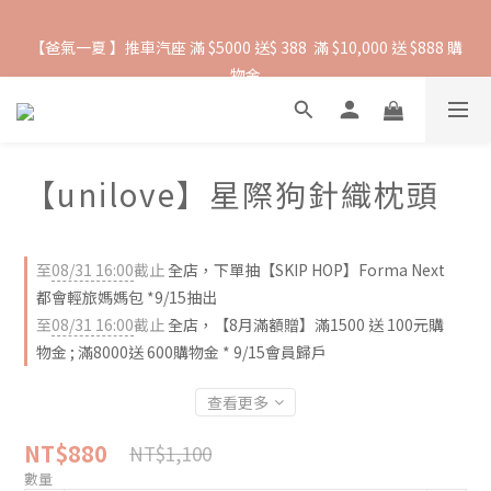
【爸氣一夏 】推車汽座 滿 $5000 送$ 388  滿 $10,000 送 $888 購
抵抗熱浪必備用品︱滿$2500贈 Farlin EDI超純水溼紙巾
物金
抵抗熱浪必備用品︱滿$2500贈 Farlin EDI超純水溼紙巾
【unilove】星際狗針織枕頭
至
08/31 16:00
截止
全店，下單抽【SKIP HOP】Forma Next
都會輕旅媽媽包 *9/15抽出
至
08/31 16:00
截止
全店，【8月滿額贈】滿1500 送 100元購
物金 ; 滿8000送 600購物金 * 9/15會員歸戶
查看更多
NT$880
NT$1,100
數量