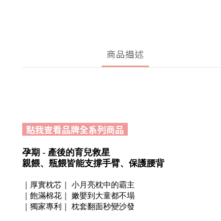
商品描述
點我查看品牌全系列商品
孕期
-
產後的育兒救星
親
餵
、
瓶餵
皆
能
支撐手臂
、
保護
腰背
｜
厚實枕
芯｜
小
月亮枕中的霸主
｜
飽滿棉花
｜
嫩
嬰到大童都不
塌
｜
獨家專利
｜
枕套翻面秒變沙發