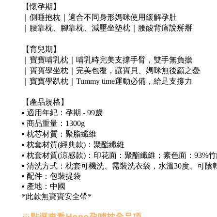
【
懷孕
期
】
｜
側
睡抱
枕
｜
適合
不同身形媽咪使用緩解孕肚
｜腰靠枕、
腳
靠
枕
、
減壓
坐墊
枕
｜
腰酸背痛
說掰掰
【
育兒期
】
｜
寶寶
哺乳
枕
｜
哺乳
時完美支撐
手臂
，
雙手
無
負擔
｜
寶寶
學坐
枕
｜
完美
包
覆
，
讓寶貝
、
媽
咪無後顧之憂
｜
寶寶
學趴
枕
｜
Tummy
time
運動必備
，
給足
支撐力
【
產品規格
】
▪️
適用年紀：孕期
- 99
歲
▪️ 商品重量：
13
00
g
▪️
枕芯材質：聚脂纖維
▪️
枕套材質
(
經典款
)
：聚酯纖維
▪️
枕套材質
(
涼感款
)
：
印花
面
：
聚酯纖維
；
素色
面：
93%
竹
▪️
清洗方式：
枕套可機洗、需裝洗衣袋，水溫30度、可陰乾
▪️ 配件：包裝提袋
▪️ 產地：中國
*此款無寶寶安全帶*
※點選查看
Hopo孕哺枕全品項