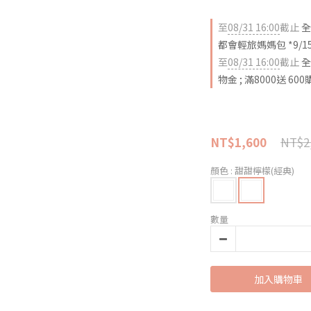
至
08/31 16:00
截止
全
都會輕旅媽媽包 *9/1
至
08/31 16:00
截止
全
物金 ; 滿8000送 60
NT$2
NT$1,600
顏色
: 甜甜檸檬(經典)
數量
加入購物車