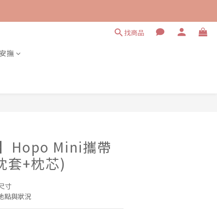
找商品
安撫
立即購買
e】Hopo Mini攜帶
枕套+枕芯)
小尺寸
地點與狀況