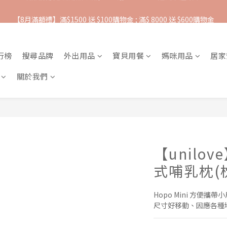
【8月滿額禮】滿$1500 送 $100購物金 ; 滿$ 8000 送 $600購物金
抵抗熱浪必備用品︱滿$2500贈 Farlin EDI超純水溼紙巾
【爸氣一夏 】推車汽座 滿 $5000 送$ 388  滿 $10,000 送 $888 購物金
行榜
搜尋品牌
外出用品
寶貝用餐
媽咪用品
居家
抵抗熱浪必備用品︱滿$2500贈 Farlin EDI超純水溼紙巾
關於我們
【unilov
式哺乳枕(
Hopo Mini 方便攜帶
尺寸好移動、因應各種