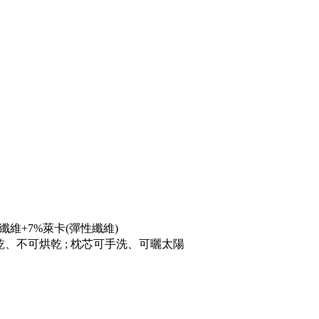
纖維
+7%
萊卡
(
彈性纖維
)
、不可烘乾 ; 枕芯可手洗、可曬太陽