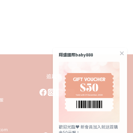
翔盛國際baby888
追蹤我們
客服
0
歡迎光臨♥️ 新會員加入就送首購
.com
金50元喔！