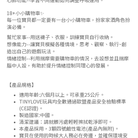
心肺功能
--
學習不同運動如何調整呼吸運用。
18+
小小購物車
✨
每一位寶貝都一定要有一台小小購物車，扮家家酒角色扮
演必備
。
幫忙家事
--
用送襪子、衣服，訓練寶貝自行收納
。
想像能力
--
讓寶貝模擬各種情境，思考、觀察、執行
~
創
造出自己的遊戲玩法
。
情緒控制
--
利用揣摩需要購物車的情況，去設想並且揣摩
腦中人設，有助於提升情緒控制同理心的發展
。
【產品規格】
適用年齡
:
六個月以上。可承重25公斤。
TINYLOVE
玩具均全數通過歐盟產品安全檢驗標準
(CE
認證
)
。
製造國家
:
中國。
清潔建議：請就髒污處輕輕擦拭乾淨即可。
本產品採用，
3
顆四號鹼性電池
(
產品內無附
)
。
寶貝在使用的時候大人務必在旁邊，並確保環境安