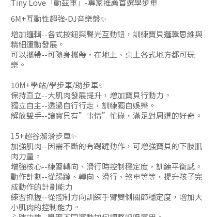
Tiny Love
「動茲車」
-
專家推薦首選學步車
6M+
互動性超強
-DJ
音樂盤✨
增加邏輯
--
各式按鈕與聲光互動鈕，訓練寶貝邏輯思維與
精細運動發展。
可以攜帶
--
可隨身攜帶，在地上、桌上各式地方都可玩
樂。
10M+
學站
/
學步車
/
助步車
✨
保持直立
--
大肌肉發展提升，增加寶貝行動力。
獨立自主
--
透過自行行走，訓練獨自娛樂。
解放雙手
--
讓寶貝有
”
事情
”
忙碌，滿足對周遭的好奇。
15+
超谷溜滑步車
✨
加強肌肉-
-
因需不斷的有踢躂動作，可增強寶貝的下肢肌
肉力量。
增強核心
--
練習轉向、滑行時控制穩定度，訓練平衡感。
動作計劃
--
從踢躂、轉向、滑行、煞車等等，提升孩子完
成動作的計劃能力
練習抓握
--
從控制方向訓練手臂雙側關節穩定度，增加大
小肌肉的控制能力。