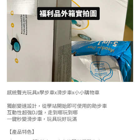
感統聲光玩具x學步車x滑步車x小小購物車
獨創變速設計，從學站開始即可使用的助步車
互動性超強
DJ
盤，走到哪玩到哪
一鍵秒變滑步車，玩具玩好玩滿
【產品特色】