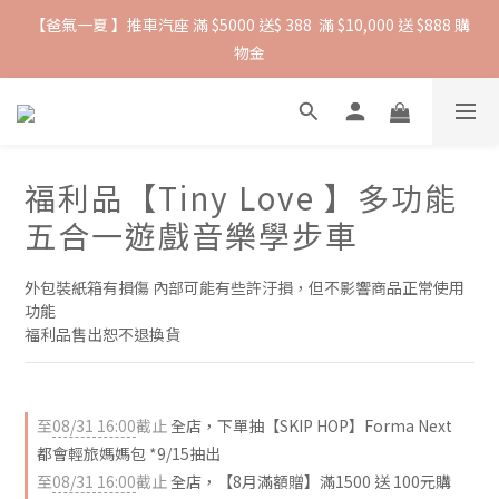
【爸氣一夏 】推車汽座 滿 $5000 送$ 388  滿 $10,000 送 $888 購
抵抗熱浪必備用品︱滿$2500贈 Farlin EDI超純水溼紙巾
物金
抵抗熱浪必備用品︱滿$2500贈 Farlin EDI超純水溼紙巾
福利品【Tiny Love 】多功能
五合一遊戲音樂學步車
外包裝紙箱有損傷 內部可能有些許汙損，但不影響商品正常使用
功能
福利品售出恕不退換貨
至
08/31 16:00
截止
全店，下單抽【SKIP HOP】Forma Next
都會輕旅媽媽包 *9/15抽出
至
08/31 16:00
截止
全店，【8月滿額贈】滿1500 送 100元購