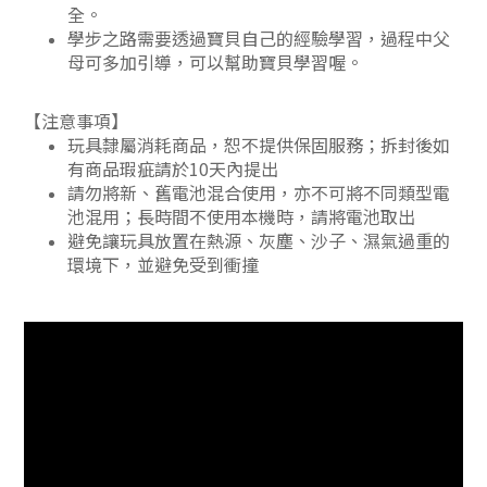
全。
學步之路需要透過寶貝自己的經驗學習，過程中父
母可多加引導，可以幫助寶貝學習喔。
【注意事項】
玩具隸屬消耗商品，恕不提供保固服務；拆封後如
有商品瑕疵請於10天內提出
請勿將新、舊電池混合使用，亦不可將不同類型電
池混用；長時間不使用本機時，請將電池取出
避免讓玩具放置在熱源、灰塵、沙子、濕氣過重的
環境下，並避免受到衝撞