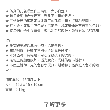
★ 仿真的孔雀模型作工精細，大小合宜。
★ 孩子能透過色卡視窗，看見不一樣的世界。
★ 五條艷麗的尾羽可以像真正的孔雀一樣，打開和閉闔。
★ 紅、綠、藍是三原色光，搭配黃、橘可延伸出更豐富的色彩。
★ 將二個色卡相互重疊可顯示出新的顏色，激發對顏色的感知。
特色：
★ 是富饒童趣的生活小物，也是教具。
★ 主題明確，遊戲中幫助孩子認識色彩學。
★ 木質溫潤，無毛邊，用心保護孩子的皮膚。
★ 尾羽上的顏色膜片，透光度高，光線能輕易透射。
★ 市面上難得一見的色彩學玩具，幫助孩子逐步進入色彩的殿
堂。
適用年齡：18個月以上
尺寸：19.5 x 4.5 x 10 cm
重量：0.1 kg
了解更多