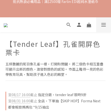
抵抗熱浪必備用品︱滿$2500贈 Farlin EDI超純水溼紙巾
【8月滿額禮】滿$1500 送 $100購物金 ; 滿$ 8000 送 $600購物金
【爸氣一夏 】推車汽座 滿 $5000 送$ 388  滿 $10,000 送 $888 購
物金
【Tender Leaf】孔雀開屏色
票卡
抵抗熱浪必備用品︱滿$2500贈 Farlin EDI超純水溼紙巾
五條艷麗的尾羽像孔雀一樣，打開和閉闔。 將二個色卡相互重疊
可顯示出新的顏色，激發對顏色的感知。 市面上難得一見的色彩
學教育玩具，幫助孩子進入色彩的殿堂。
至
08/17 16:00
截止
指定分類，tender leaf 限時9折
至
08/31 16:00
截止
全店，下單抽【SKIP HOP】Forma Next
都會輕旅媽媽包 *9/15抽出