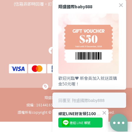
(信箱非即時回覆，訂單事宜請轉聯絡我們或撥打客服專線)
翔盛國際baby888
追蹤我們
歡迎光臨♥️ 新會員加入就送首購
金50元喔！
翔盛國際貿易股份有限公司
回覆至 翔盛國際baby888
統編 : 16144165 地址 : 台北市內湖區瑞光路605號
版權所有copyright © 2019 baby888 Inc. All Rights Reserved.
綁定LINE好友領$100 購物金
連結 LINE 帳號
立即購買