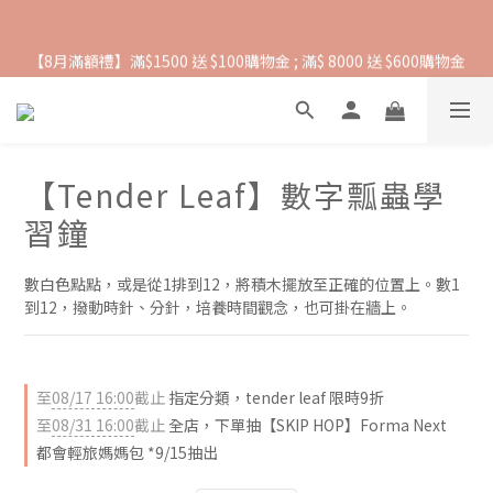
抵抗熱浪必備用品︱滿$2500贈 Farlin EDI超純水溼紙巾
【8月滿額禮】滿$1500 送 $100購物金 ; 滿$ 8000 送 $600購物金
【爸氣一夏 】推車汽座 滿 $5000 送$ 388  滿 $10,000 送 $888 購
物金
【Tender Leaf】數字瓢蟲學
抵抗熱浪必備用品︱滿$2500贈 Farlin EDI超純水溼紙巾
習鐘
數白色點點，或是從1排到12，將積木擺放至正確的位置上。數1
到12，撥動時針、分針，培養時間觀念，也可掛在牆上。
至
08/17 16:00
截止
指定分類，tender leaf 限時9折
至
08/31 16:00
截止
全店，下單抽【SKIP HOP】Forma Next
都會輕旅媽媽包 *9/15抽出