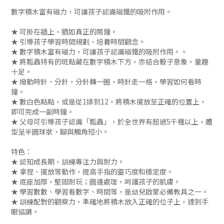
數字積木富有磁力，可讓孩子認識磁鐵的吸附作用。
★ 可掛在牆上，猶如真正的鬧鐘。
★ 引導孩子學習時間規劃、培養時間觀念。
★ 數字積木富有磁力，可讓孩子認識磁鐵的吸附作用。。
★ 將瓢蟲特有的斑點藏在數字積木下方，亦結合骰子意象，童趣
十足。
★ 撥動時針、分針，分針轉一圈，時針走一格，學習如何看時
鐘。
★ 數白色點點，或是從1排到12，將積木擺放至正確的位置上，
即可完成一副時鐘。
★ 父母可引導孩子認識「瓢蟲」，於全世界有超過5千種以上，體
型呈半圓球狀，腳與觸角短小。
特色：
★ 認知成長期，訓練專注力與耐力。
★ 拿捏、擺放等動作，提高手指的靈巧度和穩定度。
★ 底座加厚，堅固耐玩；圓邊處理，呵護孩子的肌膚。
★ 學習數數、學習看數字、時間等，是幼兒啟蒙必備教具之一。
★ 訓練配對的觀察力，準確地將積木放入正確的位子上，達到手
眼協調。