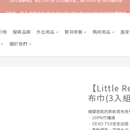
【爸氣一夏 】推車汽座 滿 $5000 送$ 388  滿 $10,000 送 $888 購物金
抵抗熱浪必備用品︱滿$2500贈 Farlin EDI超純水溼紙巾
抵抗熱浪必備用品︱滿$2500贈 Farlin EDI超純水溼紙巾
行榜
搜尋品牌
外出用品
寶貝用餐
媽咪用品
居家
關於我們
【Little
布巾(3入組
親膚透氣的柔軟質地育
．100%竹纖維
．OEKO-TEX安全認證
．柔軟透氣、高吸水力