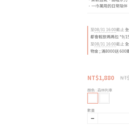
．一巾萬用的日常陪伴
至
08/31 16:00
截止
全
都會輕旅媽媽包 *9/1
至
08/31 16:00
截止
全
物金 ; 滿8000送 60
NT$1,880
NT$
顏色
: 森林列車
數量