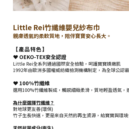
Little Rei竹纖維嬰兒紗布巾
親膚透氣的柔軟質地，陪伴寶寶安心長大。
產品特色
【
】
❤ OEKO-TEX安全認證
Little Rei全系列通過國際安全檢驗，
呵護寶寶嬌嫩肌
1992年由歐洲多國權威紡織檢測機構制定，為全球公認
❤ 100%竹纖維
選用100%竹纖維製成，觸感細緻柔滑，質地輕盈透氣，
為什麼選擇竹纖維？
對地球更友善(環保)
竹子生長快速，更是來自天然的再生資源，給寶寶與環境
天然抗菌成分(衛生)