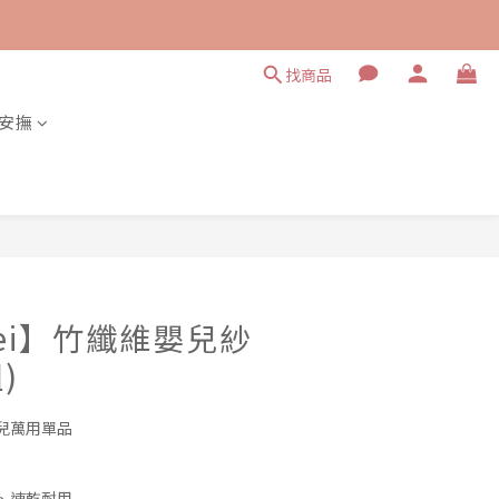
找商品
安撫
立即購買
 Rei】竹纖維嬰兒紗
)
兒萬用單品
、速乾耐用