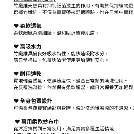
竹纖維天然具有抑制細菌滋生的作用，有助於保持織物更
選擇竹纖維，不僅為寶寶帶來舒適體驗，也在日常中實踐
❤
柔軟透氣
柔軟觸感柔滑細緻，溫和貼近寶寶肌膚。
❤ 高吸水力
竹纖維具備良好吸水特性，能快速吸附水分，
讓日常擦拭、包覆與清潔使用更加便利安心。
❤
耐用速乾
質地輕盈透氣，乾燥速度快，適合日常頻繁清洗使用。
在反覆洗滌後，依然保有柔軟觸感，讓日常保養更加輕鬆
❤
全身包覆設計
可溫柔包覆寶寶頭部與身體，減少洗澡後著涼的不適感，
❤
萬用柔軟紗布巾
從沐浴擦拭到日常使用，滿足寶寶多種生活情境。