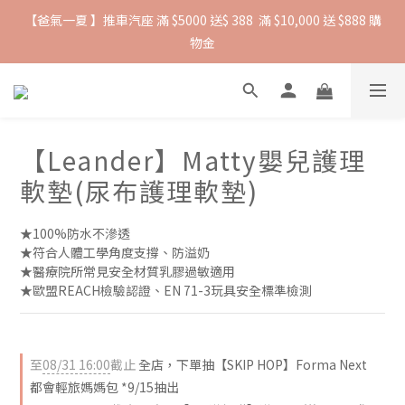
【爸氣一夏 】推車汽座 滿 $5000 送$ 388  滿 $10,000 送 $888 購
抵抗熱浪必備用品︱滿$2500贈 Farlin EDI超純水溼紙巾
物金
抵抗熱浪必備用品︱滿$2500贈 Farlin EDI超純水溼紙巾
【Leander】Matty嬰兒護理
軟墊(尿布護理軟墊)
★100%防水不滲透
★符合人體工學角度支撐、防溢奶
★醫療院所常見安全材質乳膠過敏適用
★歐盟REACH檢驗認證、EN 71-3玩具安全標準檢測
至
08/31 16:00
截止
全店，下單抽【SKIP HOP】Forma Next
都會輕旅媽媽包 *9/15抽出