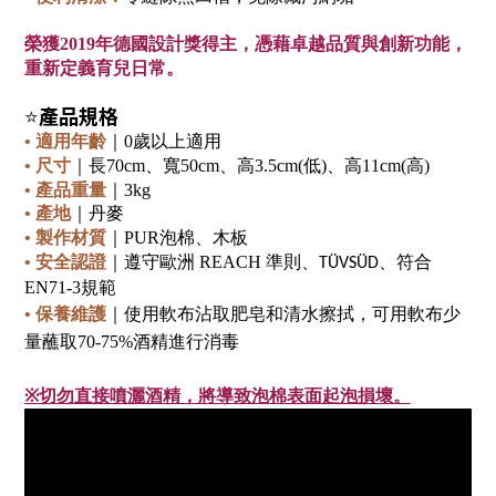
榮獲
2019
年德國
設計獎得主，憑藉卓越品質與創新功能，
重新定義育兒日常
。
產品規格
⭐
•
適用年齡
｜
0
歲以上適用
•
尺寸
｜長
70cm
、寬
50cm
、高
3.5cm(
低
)
、高
11
cm
(
高
)
•
產品重量
｜
3kg
•
產地
｜丹麥
•
製作材質
｜
PUR
泡棉、木板
•
安全認證
｜
遵守歐洲
REACH
準則、
、符合
TÜVSÜD
EN71-3
規範
•
保養維護
｜
使用軟布沾取肥皂和清水擦拭，可用軟布少
量蘸取
70-75%
酒精進行消毒
※
切勿直接噴灑酒精，將導致泡棉表面起泡損壞。