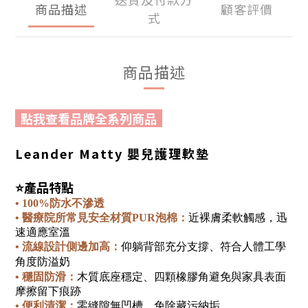
商品描述
顧客評價
式
商品描述
點我查看品牌全系列商品
Leander Matty 嬰兒護理軟墊
⭐
產品特點
•
100%
防水不滲透
•
醫療院所常見安全材質
PUR
泡棉
：
近裸膚柔軟觸感，迅
速適應室
溫
•
流線設計
側邊加高
：
仰躺背部
充分
支撐
、符合
人體工學
角度防溢奶
•
穩固防滑：
木質底座穩定
、
四顆橡膠角避免與家具表面
摩擦留下痕跡
•
便利清潔：
零縫隙無凹槽，免除藏污納垢