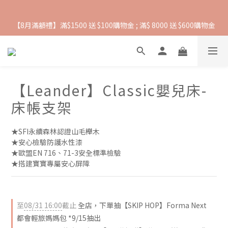
【8月滿額禮】滿$1500 送 $100購物金 ; 滿$ 8000 送 $600購物金
抵抗熱浪必備用品︱滿$2500贈 Farlin EDI超純水溼紙巾
【爸氣一夏 】推車汽座 滿 $5000 送$ 388  滿 $10,000 送 $888 購
物金
【Leander】Classic嬰兒床-
抵抗熱浪必備用品︱滿$2500贈 Farlin EDI超純水溼紙巾
床帳支架
★SFI永續森林認證山毛櫸木
★安心檢驗防護水性漆
★歐盟EN 716、71-3安全標準檢驗
★搭建寶寶專屬安心屏障
至
08/31 16:00
截止
全店，下單抽【SKIP HOP】Forma Next
都會輕旅媽媽包 *9/15抽出