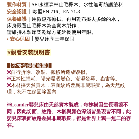
製作材質
｜
SFI永續森林山毛櫸木
、
水性無毒防護塗料
認證
｜
安全
歐盟EN 716、EN 71-3
保養
維護
｜用微濕布擦拭、再用乾布擦去多餘的水，
床身嚴選山毛櫸木為全實木製作，
請維持木製床架乾燥方能延長使用年限。
安心保固
｜
•
嬰兒床享三年保固
⭐
觀看安裝說明書
【不符合保固範圍】
※
自行拆除、改裝、搬移所造成毀損。
※
正常性損耗、陽光曝晒變色、潮濕發霉、蟲害等。
※
木材採天然實木，表面紋路差異非屬瑕疵，為天然紋
理，
恕不在保固範圍內。
※Leander嬰兒床由天然實木製成，
每株樹因生長環境不
同，因此切面、紋路、木櫛與顏色深淺皆呈現皆不同，此
嬰兒床表面紋路差異非屬瑕疵，都是世界上獨一無二的存
在。