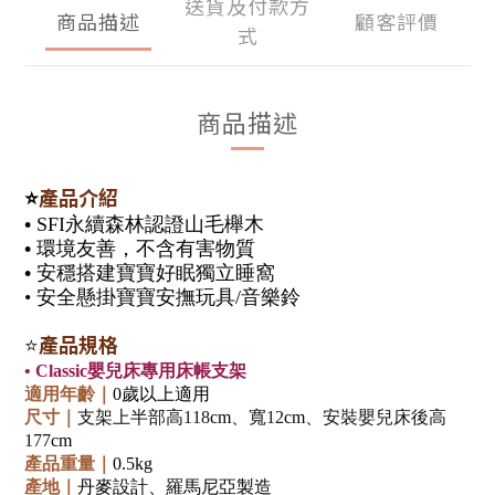
送貨及付款方
商品描述
顧客評價
式
商品描述
⭐
產品介紹
•
SFI永續森林認證山毛櫸木
•
環境友善，不含有害物質
•
安穩搭建寶寶好眠獨立睡窩
•
安全懸掛寶寶安撫玩具/音樂鈴
產品規格
⭐
•
Classic
嬰兒
床專用床帳支架
適用年齡
｜
0歲以上適用
尺寸
｜
支架上半部高118
cm
、寬12
cm
、安裝嬰兒床後高
177
cm
產品重量
｜
0.5kg
產地
｜
丹麥設計、羅馬尼亞製造