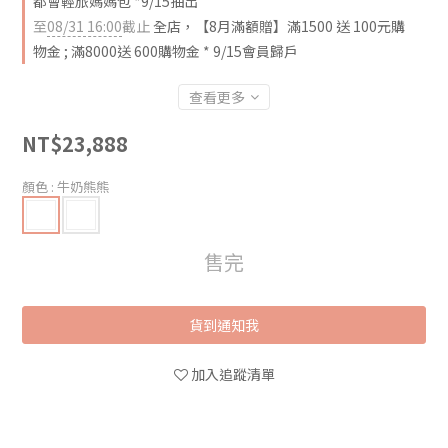
都會輕旅媽媽包 *9/15抽出
至
08/31 16:00
截止
全店，【8月滿額贈】滿1500 送 100元購
物金 ; 滿8000送 600購物金 * 9/15會員歸戶
查看更多
NT$23,888
顏色
: 牛奶熊熊
售完
貨到通知我
加入追蹤清單