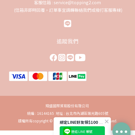
客服信箱 : service@topping2.com
(信箱非即時回覆，訂單事宜請轉聯絡我們或撥打客服專線)
追蹤我們
翔盛國際貿易股份有限公司
統編 : 16144165 地址 : 台北市內湖區瑞光路605號
版權所有copyright © 2019 baby888 Inc. All Rights Reserved.
綁定LINE好友領$100 購物金
連結 LINE 帳號