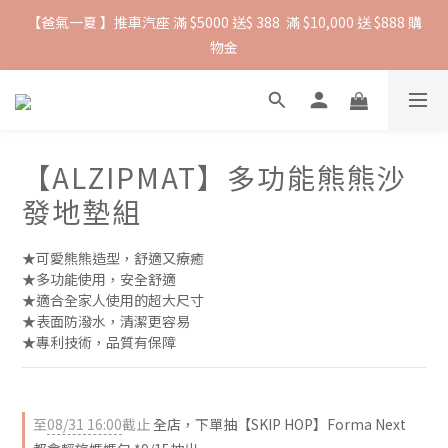
【爸氣一夏 】推車汽座 滿 $5000 送$ 388  滿 $10,000 送 $888 購
抵抗熱浪必備用品︱滿$2500贈 Farlin EDI超純水溼紙巾
物金
抵抗熱浪必備用品︱滿$2500贈 Farlin EDI超純水溼紙巾
【ALZIPMAT】多功能熊熊沙
發地墊組
★可愛熊熊造型，舒適又療癒
★多功能使用，安全舒適
★適合全家人使用的超大尺寸
★表面防潑水，清潔更容易
★專利技術，品質有保障
至
08/31 16:00
截止
全店，下單抽【SKIP HOP】Forma Next