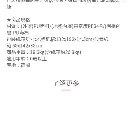
可愛造型瞬間提升家居氛圍，讓每個角落都充滿溫馨與樂
趣
★商品規格
材質：(外罩)PU面料/(地墊內層)高密度PE泡棉/(圍欄內
層)PU海棉
包裝紙箱尺寸:地墊紙箱:132x192x14.5cm/沙發紙
箱:68x142x38cm
商品重量：18.6kg(含紙箱約26.8kg)
適用年齡：0歲以上
產地：韓國
了解更多