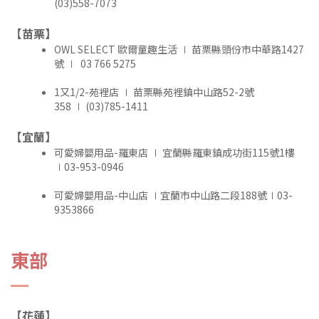
(03)558-7073
【苗栗】
OWL SELECT 歐爾童趣生活 ∣ 苗栗縣頭份市中華路1427
號 ∣ 03 766 5275
1又1/2-苑裡店 ∣ 苗栗縣苑裡鎮中山路52-2號
358 ∣ (03)785-1411
【宜蘭】
可愛婦嬰用品-羅東店 ∣ 宜蘭縣羅東鎮成功街115號1樓
∣03-953-0946
可愛婦嬰用品-中山店 ∣宜蘭市中山路二段188號∣03-
9353866
東部
【花蓮】