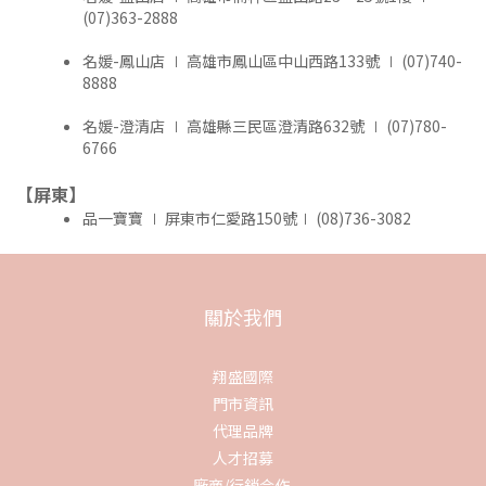
(07)363-2888
名媛-鳳山店 ∣ 高雄市鳳山區中山西路133號 ∣ (07)740-
8888
名媛-澄清店 ∣ 高雄縣三民區澄清路632號 ∣ (07)780-
6766
【屏東】
品一寶寶 ∣ 屏東市仁愛路150號∣ (08)736-3082
關於我們
翔盛國際
門市資訊
代理品牌
人才招募
廠商/行銷合作