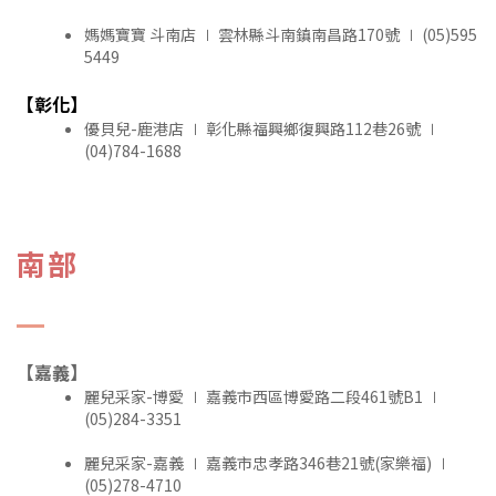
媽媽寶寶 斗南店 ∣ 雲林縣斗南鎮南昌路170號 ∣ (05)595
5449
【彰化】
優貝兒-鹿港店 ∣ 彰化縣福興鄉復興路112巷26號 ∣
(04)784-1688
南部
【嘉義】
麗兒采家-博愛 ∣ 嘉義市西區博愛路二段461號B1 ∣
(05)284-3351
麗兒采家-嘉義 ∣ 嘉義市忠孝路346巷21號(家樂福) ∣
(05)278-4710