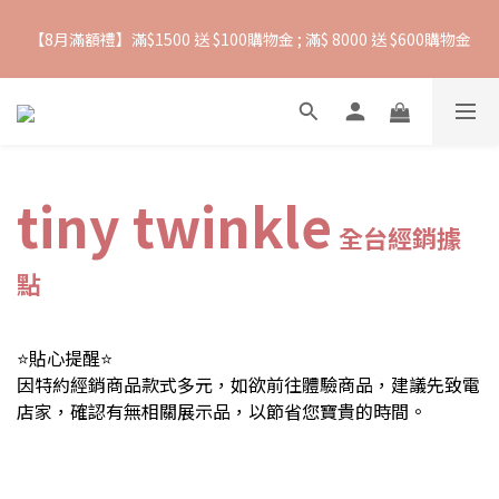
【8月滿額禮】滿$1500 送 $100購物金 ; 滿$ 8000 送 $600購物金
抵抗熱浪必備用品︱滿$2500贈 Farlin EDI超純水溼紙巾
【爸氣一夏 】推車汽座 滿 $5000 送$ 388  滿 $10,000 送 $888 購
物金
抵抗熱浪必備用品︱滿$2500贈 Farlin EDI超純水溼紙巾
tiny twinkle
全台經銷據
點
⭐貼心提醒⭐
因特約經銷商品款式多元，如欲前往體驗商品，建議先致電
店家，確認有無相關展示品，以節省您寶貴的時間。