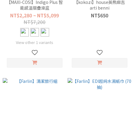
【MAXI-COSI】Indigo Plus 智
【kokozi】house英熊麻吉
能感溫摺疊澡盆
arti benni
NT$2,280 ~ NT$5,099
NT$650
NT$7,200
View other 1 variants