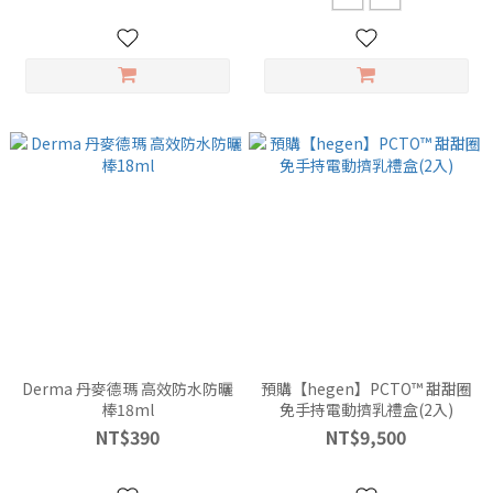
Derma 丹麥德瑪 高效防水防曬
預購【hegen】PCTO™ 甜甜圈
棒18ml
免手持電動擠乳禮盒(2入)
NT$390
NT$9,500