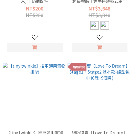
入) ︱奶瓶配件
超長續航︱免手持穿戴式電動
吸乳器 (贈3尺寸襯墊)
NT$200
NT$3,648
NT$250
NT$3,840
絕版特賣
【tiny twinkle】推車通用置物
絕版特賣【Love To Dream】