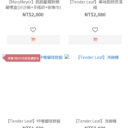
【MaryMeyer】跳跳臘腸狗臻
【Tender Leaf】美味廚師煲湯
藏禮盒(沙沙紙+手搖鈴+安撫巾)
組
NT$2,000
NT$2,080
預購-預計9月底陸續發貨
【Tender Leaf】呼嚕貓咪旅館
【Tender Leaf】洗碗機