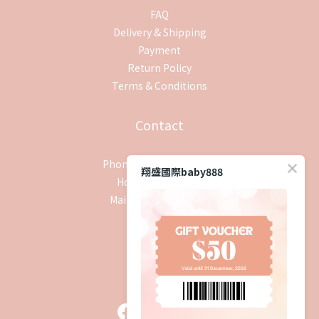
FAQ
Delivery & Shipping
Payment
Return Policy
Terms & Conditions
Contact
Phone / XX-XXX-XXX-XXX
翔盛國際baby888
Hours / XXXX-XXXX
Mail / XXX@XXXX.COM
追蹤我們