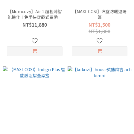
【Momcozy】Air 1 超輕薄智
【MAXI-COSI】汽座防曬遮陽
能操作︱免手持穿戴式電動吸
篷
乳器 (含無線充電收納盒+3尺寸
NT$11,880
NT$1,500
襯墊)
NT$1,800