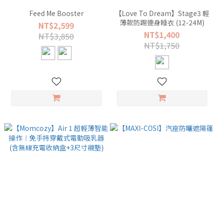
Feed Me Booster
【Love To Dream】Stage3 輕
薄款防踢連身睡衣 (12-24M)
NT$2,599
NT$1,400
NT$3,850
NT$1,750