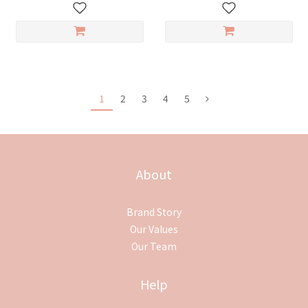
1
2
3
4
5
About
Brand Story
Our Values
Our Team
Help