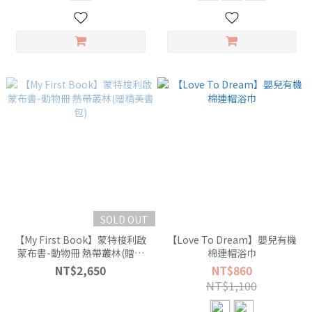
SOLD OUT
【My First Book】蒙特梭利啟
【Love To Dream】嬰兒有機
蒙布書-動物冊 熱帶叢林(贈精
棉連帽浴巾
美書包)
NT$2,650
NT$860
NT$1,100