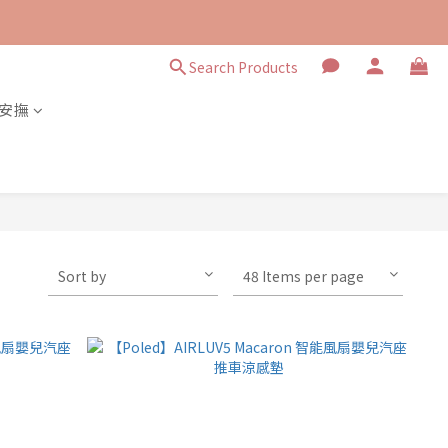
Search Products
安撫
Sort by
48 Items per page