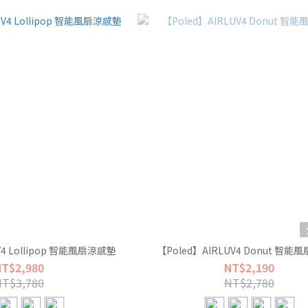
V4 Lollipop 智能風扇涼感墊
【Poled】AIRLUV4 Donut 智
NT$2,980
NT$2,190
NT$3,780
NT$2,780