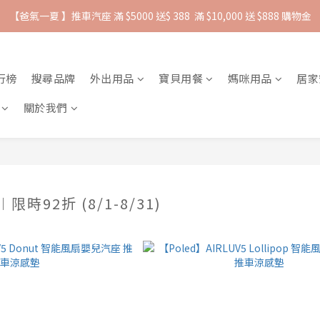
【爸氣一夏 】推車汽座 滿 $5000 送$ 388  滿 $10,000 送 $888 購物金
抵抗熱浪必備用品︱滿$2500贈 Farlin EDI超純水溼紙巾
抵抗熱浪必備用品︱滿$2500贈 Farlin EDI超純水溼紙巾
行榜
搜尋品牌
外出用品
寶貝用餐
媽咪用品
居家
關於我們
限時92折 (8/1-8/31)