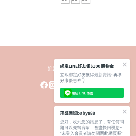
綁定LINE好友領$100 購物金
追蹤我們
立即綁定好友獲得最新資訊~再拿
好康優惠券👇
連結 LINE 帳號
翔盛國際baby888
您好，收到您的訊息了，有任何問
題可以先留言唷，會盡快回覆您~
*未登入會員者請勿關閉此網頁喔*