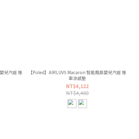
風扇嬰兒汽座 推
【Poled】AIRLUV5 Macaron 智能風扇嬰兒汽座 推
車涼感墊
NT$4,122
NT$4,480