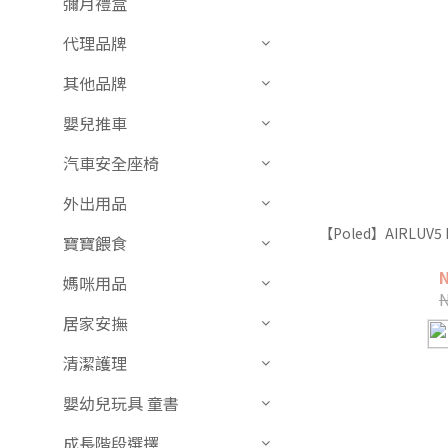
彌月禮盒
代理品牌
其他品牌
嬰兒推車
汽車安全座椅
外出用品
【Poled】AIRLUV5
寶寶餵食
媽咪用品
居家安撫
清潔護理
嬰幼兒玩具 童書
成長階段選擇