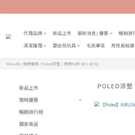
代理品牌
新品上市
最新消息/ 優惠
暢銷排
清潔護理
嬰幼兒玩具
毛孩專區
育兒長知識
View All
/
限時優惠
/
Poled涼墊︱限時92折 (8/1-8/31)
POLED涼墊︱
新品上市
限時優惠
暢銷排行榜
獨家商品