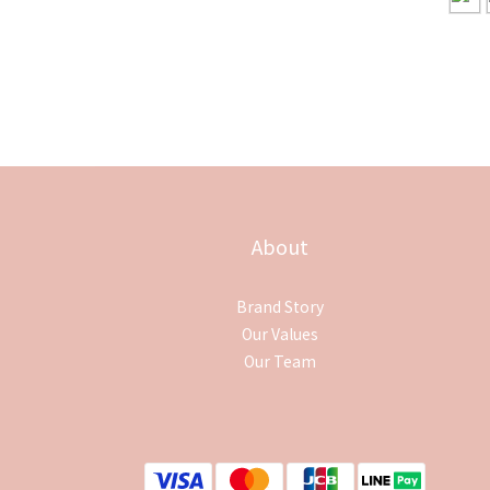
About
Brand Story
Our Values
Our Team