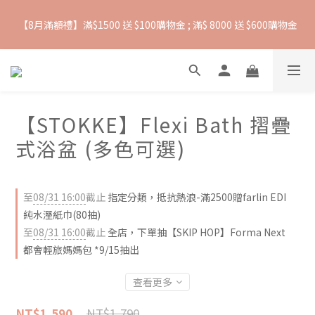
【8月滿額禮】滿$1500 送 $100購物金 ; 滿$ 8000 送 $600購物金
抵抗熱浪必備用品︱滿$2500贈 Farlin EDI超純水溼紙巾
【爸氣一夏 】推車汽座 滿 $5000 送$ 388  滿 $10,000 送 $888 購
物金
【STOKKE】Flexi Bath 摺疊
抵抗熱浪必備用品︱滿$2500贈 Farlin EDI超純水溼紙巾
式浴盆 (多色可選)
至
08/31 16:00
截止
指定分類，抵抗熱浪-滿2500贈farlin EDI
純水溼紙巾(80抽)
至
08/31 16:00
截止
全店，下單抽【SKIP HOP】Forma Next
都會輕旅媽媽包 *9/15抽出
查看更多
NT$1,790
NT$1,590