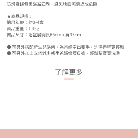
防滑邊條包裹浴盆四周，避免地面濕滑造成危險
★商品規格：
適用年齡：約0-4歲
商品重量：1.3kg
商品尺寸：浴盆展開長66cm x 寬37cm
● 可另外搭配新生兒浴架，為爸媽空出雙手，洗浴過程更輕鬆
● 可另外加上立架減少新手爸媽彎腰負擔，輕鬆幫寶寶洗澡
了解更多