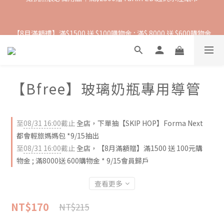
抵抗熱浪必備用品︱滿$2500贈 Farlin EDI超純水溼紙巾
【8月滿額禮】滿$1500 送 $100購物金 ; 滿$ 8000 送 $600購物金
【爸氣一夏 】推車汽座 滿 $5000 送$ 388  滿 $10,000 送 $888 購
物金
【Bfree】玻璃奶瓶專用導管
抵抗熱浪必備用品︱滿$2500贈 Farlin EDI超純水溼紙巾
至
08/31 16:00
截止
全店，下單抽【SKIP HOP】Forma Next
都會輕旅媽媽包 *9/15抽出
至
08/31 16:00
截止
全店，【8月滿額贈】滿1500 送 100元購
物金 ; 滿8000送 600購物金 * 9/15會員歸戶
查看更多
NT$170
NT$215