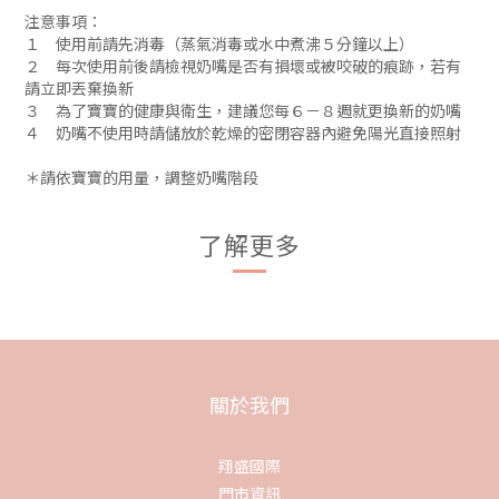
注意事項：
１ 使用前請先消毒（蒸氣消毒或水中煮沸５分鐘以上）
２ 每次使用前後請檢視奶嘴是否有損壞或被咬破的痕跡，若有
請立即丟棄換新
３ 為了寶寶的健康與衛生，建議您每６－８週就更換新的奶嘴
４ 奶嘴不使用時請儲放於乾燥的密閉容器內避免陽光直接照射
＊請依寶寶的用量，調整奶嘴階段
了解更多
關於我們
翔盛國際
門市資訊