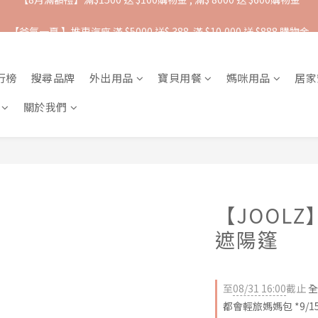
抵抗熱浪必備用品︱滿$2500贈 Farlin EDI超純水溼紙巾
【爸氣一夏 】推車汽座 滿 $5000 送$ 388  滿 $10,000 送 $888 購物金
抵抗熱浪必備用品︱滿$2500贈 Farlin EDI超純水溼紙巾
行榜
搜尋品牌
外出用品
寶貝用餐
媽咪用品
居家
關於我們
【JOOLZ
遮陽篷
至
08/31 16:00
截止
全
都會輕旅媽媽包 *9/1