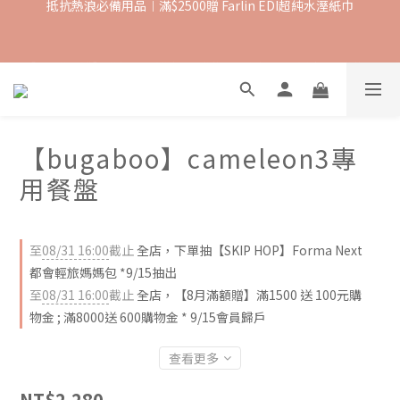
抵抗熱浪必備用品︱滿$2500贈 Farlin EDI超純水溼紙巾
【8月滿額禮】滿$1500 送 $100購物金 ; 滿$ 8000 送 $600購物金
【爸氣一夏 】推車汽座 滿 $5000 送$ 388  滿 $10,000 送 $888 購
物金
【bugaboo】cameleon3專
用餐盤
抵抗熱浪必備用品︱滿$2500贈 Farlin EDI超純水溼紙巾
至
08/31 16:00
截止
全店，下單抽【SKIP HOP】Forma Next
都會輕旅媽媽包 *9/15抽出
至
08/31 16:00
截止
全店，【8月滿額贈】滿1500 送 100元購
物金 ; 滿8000送 600購物金 * 9/15會員歸戶
查看更多
NT$2,280