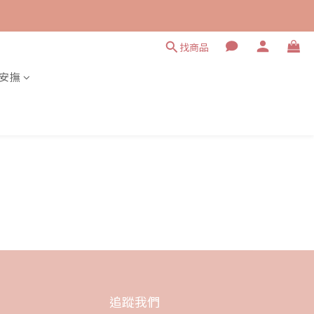
找商品
安撫
追蹤我們