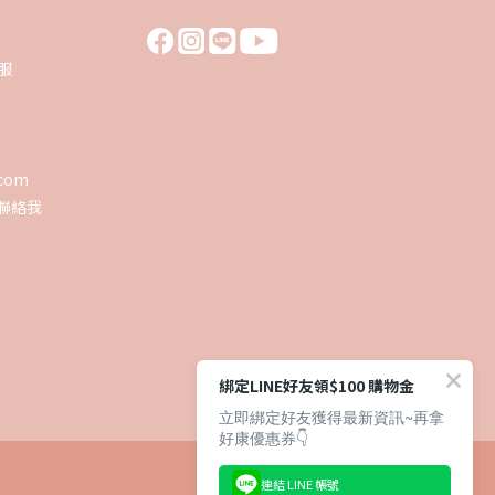
客服
0
翔盛國際baby888
.com
聯絡我
歡迎光臨♥️ 新會員加入就送首購
金50元喔！
回覆至 翔盛國際baby888
綁定LINE好友領$100 購物金
立即綁定好友獲得最新資訊~再拿
好康優惠券👇
連結 LINE 帳號