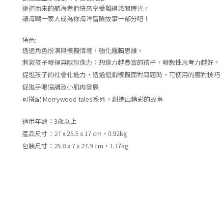
遠道而來的航海者們快來享受難得悠閒時光。
讓海鷗一家人成為你海洋冒險故事一部分吧！
特色:
透過角色扮演與模擬情境，強化邏輯思維。
刺激孩子發揮無限想像力：想像力越豐富的孩子，發散性思考力越好。
促進孩子的社會化能力，透過遊戲模擬面對問題時，可使用的應對技巧
促進手眼協調及小肌肉發展
可搭配 Merrywood tales系列，創造出精彩的故事
適用年齡：
3
歲以上
產品尺寸：
27 x 25.5 x 17 cm
，
0.92kg
包裝尺寸：25.8 x 7 x 27.9 cm
，
1.17kg