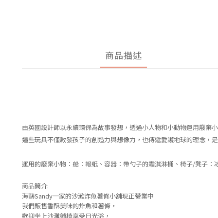
商品描述
由英國設計師以永續環保為故事發想，透過小人物和小動物運用廢棄小
這些玩具不僅啟發孩子的創造力與想像力，也傳遞愛護地球的理念，是
運用的廢棄小物：船：報紙、容器：帶勺子的霜淇淋桶、椅子/凳子：
商品簡介:
海鷗
Sandy
一家的沙灘炸魚薯條小舖現正營業中
我們販售香酥美味的炸魚和薯條，
歡迎坐上沙灘躺椅享受日光浴，