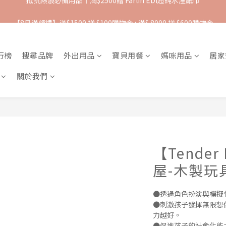
【8月滿額禮】滿$1500 送 $100購物金 ; 滿$ 8000 送 $600購物金
抵抗熱浪必備用品︱滿$2500贈 Farlin EDI超純水溼紙巾
【爸氣一夏 】推車汽座 滿 $5000 送$ 388  滿 $10,000 送 $888 購物金
行榜
搜尋品牌
外出用品
寶貝用餐
媽咪用品
居家
抵抗熱浪必備用品︱滿$2500贈 Farlin EDI超純水溼紙巾
關於我們
【Tende
屋-木製玩
●透過角色扮演與模擬
●刺激孩子發揮無限想
力越好。
●促進孩子的社會化能