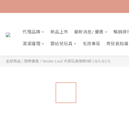
代理品牌
新品上市
最新消息/ 優惠
暢銷排
清潔護理
嬰幼兒玩具
毛孩專區
育兒長知識
全部商品
/
限時優惠
/
Tender Leaf 木質玩具限時9折 ( 8/3-8/17)