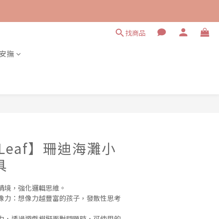
找商品
安撫
立即購買
r Leaf】珊迪海灘小
具
情境，強化邏輯思維。
像力：想像力越豐富的孩子，發散性思考
力，透過遊戲模擬面對問題時，可使用的