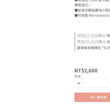
應對技巧。
●促進手眼協調及小肌
●可搭配 Merrywoo
至
08/17 16:00
截止
指
至
08/31 16:00
截止
全
都會輕旅媽媽包 *9/1
NT$2,680
數量
加入購物車