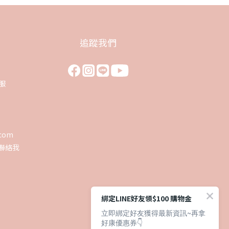
翔盛國際baby888
追蹤我們
客服
0
歡迎光臨♥️ 新會員加入就送首購
.com
金50元喔！
聯絡我
回覆至 翔盛國際baby888
綁定LINE好友領$100 購物金
立即綁定好友獲得最新資訊~再拿
好康優惠券👇