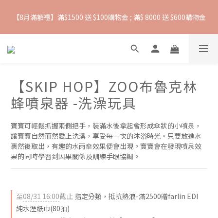
【8月滿額禮】滿$1500 送 $100購物金 ; 滿$ 8000 送 $600購物金
抵抗熱浪必備用品︱滿$2500贈 Farlin EDI超純水溼紙巾
【爸氣一夏 】推車汽座 滿 $5000 送$ 388  滿 $10,000 送 $888 購
物金
【SKIP HOP】ZOO布魯克林
抵抗熱浪必備用品︱滿$2500贈 Farlin EDI超純水溼紙巾
蜂噴泉器 -洗澡玩具
寶寶可輕鬆抓握兩側把手，裝滿水後拿起會形成傘狀的小噴泉，
讓寶寶自然而然愛上洗澡，享受每一次的沐浴時光。只要放進水
裹然後取出，有趣的水雨傘效果便會出現。寶寶會在發現噴泉效
果的同時學習到因果關係及訓練手眼協調。
至
08/31 16:00
截止
指定分類，抵抗熱浪-滿2500贈farlin EDI
純水溼紙巾(80抽)