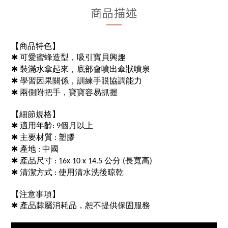
商品描述
【商品特色】
✱
可愛蜜蜂造型，吸引寶貝興趣
✱
裝滿水拿起來，底部會噴出傘狀噴泉
✱
學習因果關係，訓練手眼協調能力
✱
兩側附把手，寶寶容易抓握
【細節規格】
✱
適用年齡
個月以上
:
9
✱
材質
塑膠
主要
:
✱
產地
中國
:
✱
產品尺寸
長寬高
: 16x 10 x 14.5 公分 (
)
✱
清潔方式
使用清水洗後晾乾
:
【注意事項】
✱
產品隸屬消耗品，恕不提供保固服務