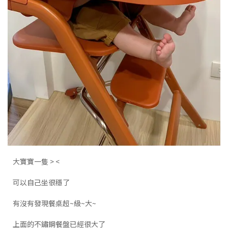
大寶寶一隻 > <
可以自己坐很穩了
有沒有發現餐桌超~級~大~
上面的不鏽鋼餐盤已經很大了