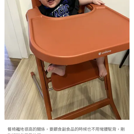
餐椅離地很高的關係，要餵食副食品的時候也不用彎腰駝背，剛