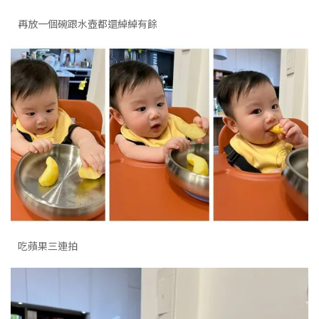
再放一個碗跟水壺都還綽綽有餘
吃蘋果三連拍