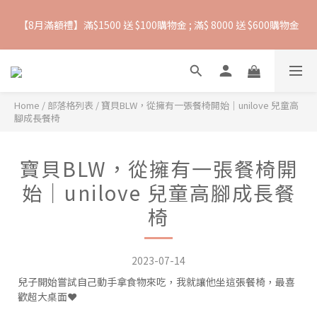
【爸氣一夏 】推車汽座 滿 $5000 送$ 388  滿 $10,000 送 $888 購
抵抗熱浪必備用品︱滿$2500贈 Farlin EDI超純水溼紙巾
物金
抵抗熱浪必備用品︱滿$2500贈 Farlin EDI超純水溼紙巾
Home
/
部落格列表
/
寶貝BLW，從擁有一張餐椅開始｜unilove 兒童高
腳成長餐椅
寶貝BLW，從擁有一張餐椅開
始｜unilove 兒童高腳成長餐
椅
2023-07-14
兒子開始嘗試自己動手拿食物來吃，我就讓他坐這張餐椅，最喜
歡超大桌面❤️