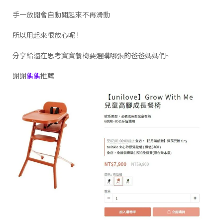
手一放開會自動關起來不再滑動
所以用起來很放心呢 !
分享給還在思考寶寶餐椅要選購哪張的爸爸媽媽們~
謝謝
龜龜
推薦