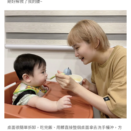
剛好解救了我的腰~
桌面很簡單拆卸，吃完飯、用髒直接整個桌面拿去洗手檯沖，方